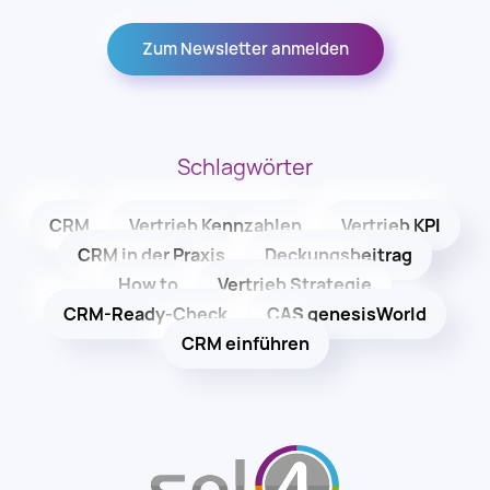
Zum Newsletter anmelden
Schlagwörter
CRM
Vertrieb Kennzahlen
Vertrieb KPI
CRM in der Praxis
Deckungsbeitrag
How to
Vertrieb Strategie
CRM-Ready-Check
CAS genesisWorld
CRM einführen